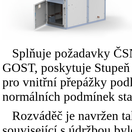
Splňuje požadavky ČSN
GOST, poskytuje Stupeň 
pro vnitřní přepážky po
normálních podmínek st
Rozváděč je navržen tak,
související s údržbou by