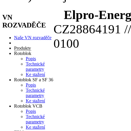
Elpro-Energo
VN
ROZVADĚČE
CZ28864191 /
Naše VN rozvaděče
0100
Produkty
Rotoblok
Popis
Technické
parametry
Ke stažení
Rotoblok SF a SF 36
Popis
Technické
parametry
Ke stažení
Rotoblok VCB
Popis
Technické
parametry
Ke stažení