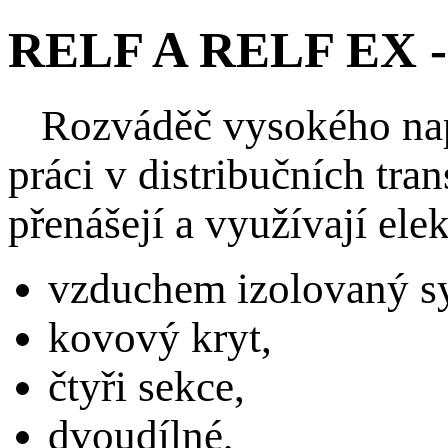
RELF A RELF EX -
Rozváděč vysokého napě
práci v distribučních tra
přenášejí a využívají elek
vzduchem izolovaný sy
kovový kryt,
čtyři sekce,
dvoudílné,